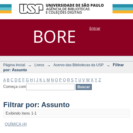
Filtrar por:
Repositório
BORE
Entrar
DSpace/Manakin + Corisco
Assunto
→
→
→
Filtrar
Página Inicial
Livros
Acervo das Bibliotecas da USP
por: Assunto
A
B
C
D
E
F
G
H
I
J
K
L
M
N
O
P
Q
R
S
T
U
V
W
X
Y
Z
Começa com
Filtrar por: Assunto
Exibindo itens 1-1
QUÍMICA (4)