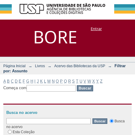
Filtrar por:
Repositório
BORE
Entrar
DSpace/Manakin + Corisco
Assunto
→
→
→
Filtrar
Página Inicial
Livros
Acervo das Bibliotecas da USP
por: Assunto
A
B
C
D
E
F
G
H
I
J
K
L
M
N
O
P
Q
R
S
T
U
V
W
X
Y
Z
Começa com
Busca no acervo
Busca
no acervo
Esta Coleção