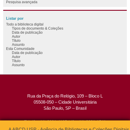
Pesquisa avançada
Listar por
Todo a biblioteca digital
Tipos de documento & Coleções
Data de publicação
Autor
Título
Assunto
Esta Comunidade
Data de publicação
Autor
Título
Assunto
Rua da Praça do Relógio, 109 – Bloco L
05508-050 – Cidade Universitária
São Paulo, SP – Brasil
Tel: (0xx11) 3091-4195 / (0xx11) 3091-1541
Fax: (0xx11) 3091-1567
A ABCD USP - Agência de Bibliotecas e Coleções Digitais