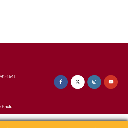
3091-1541




o Paulo