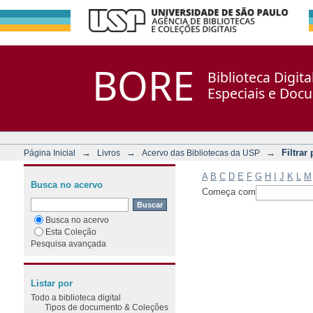
Filtrar por: Assunto
Repositório DSpace/Manakin + Corisco
BORE
Biblioteca Digit
Especiais e Doc
→
→
→
Filtrar
Página Inicial
Livros
Acervo das Bibliotecas da USP
A
B
C
D
E
F
G
H
I
J
K
L
M
Busca no acervo
Começa com
Busca no acervo
Esta Coleção
Pesquisa avançada
Listar por
Todo a biblioteca digital
Tipos de documento & Coleções