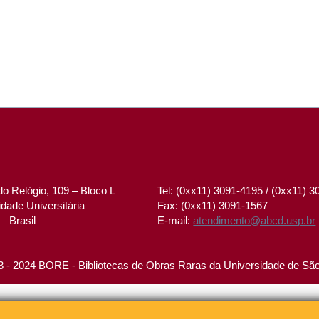
o Relógio, 109 – Bloco L
Tel: (0xx11) 3091-4195 / (0xx11) 
dade Universitária
Fax: (0xx11) 3091-1567
– Brasil
E-mail:
atendimento@abcd.usp.br
 - 2024 BORE - Bibliotecas de Obras Raras da Universidade de Sã