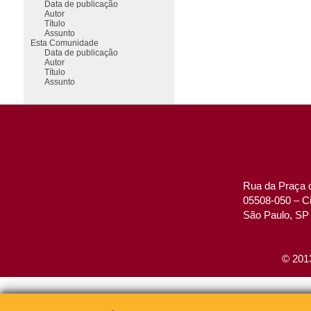
Data de publicação
Autor
Título
Assunto
Esta Comunidade
Data de publicação
Autor
Título
Assunto
Rua da Praça d
05508-050 – Ci
São Paulo, SP 
© 2013