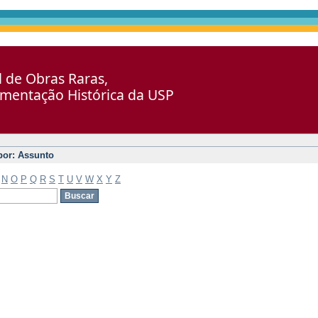
al de Obras Raras,
umentação Histórica da USP
 por: Assunto
N
O
P
Q
R
S
T
U
V
W
X
Y
Z