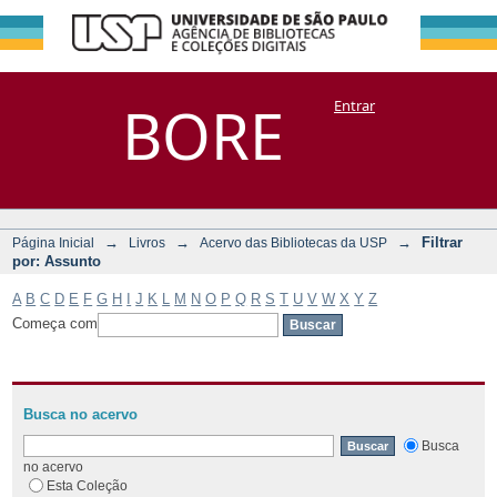
Filtrar por:
Repositório
BORE
Entrar
DSpace/Manakin + Corisco
Assunto
→
→
→
Filtrar
Página Inicial
Livros
Acervo das Bibliotecas da USP
por: Assunto
A
B
C
D
E
F
G
H
I
J
K
L
M
N
O
P
Q
R
S
T
U
V
W
X
Y
Z
Começa com
Busca no acervo
Busca
no acervo
Esta Coleção