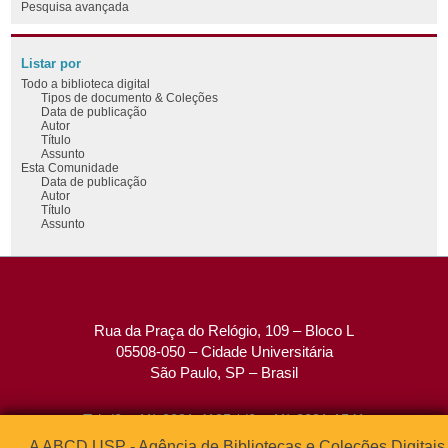
Pesquisa avançada
Listar por
Todo a biblioteca digital
Tipos de documento & Coleções
Data de publicação
Autor
Título
Assunto
Esta Comunidade
Data de publicação
Autor
Título
Assunto
Rua da Praça do Relógio, 109 – Bloco L
05508-050 – Cidade Universitária
São Paulo, SP – Brasil
Tel: (0xx11) 3091-4195 / (0xx11) 3091-1541
Fax: (0xx11) 3091-1567
A ABCD USP - Agência de Bibliotecas e Coleções Digitais