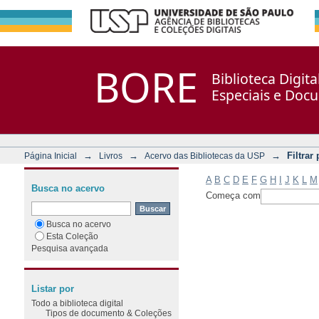
Filtrar por: Assunto
Repositório DSpace/Manakin + Corisco
BORE
Biblioteca Digit
Especiais e Doc
→
→
→
Filtrar
Página Inicial
Livros
Acervo das Bibliotecas da USP
A
B
C
D
E
F
G
H
I
J
K
L
M
Busca no acervo
Começa com
Busca no acervo
Esta Coleção
Pesquisa avançada
Listar por
Todo a biblioteca digital
Tipos de documento & Coleções