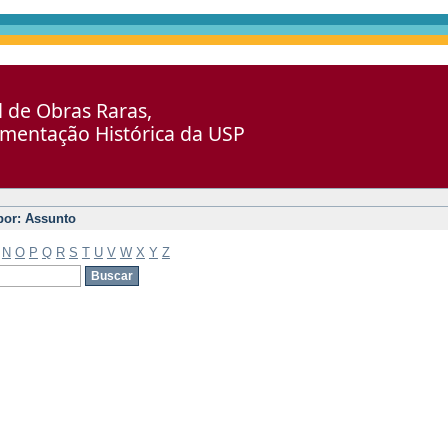
al de Obras Raras,
umentação Histórica da USP
 por: Assunto
N
O
P
Q
R
S
T
U
V
W
X
Y
Z