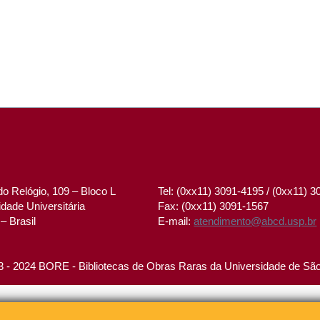
o Relógio, 109 – Bloco L
Tel: (0xx11) 3091-4195 / (0xx11) 
dade Universitária
Fax: (0xx11) 3091-1567
– Brasil
E-mail:
atendimento@abcd.usp.br
 - 2024 BORE - Bibliotecas de Obras Raras da Universidade de Sã