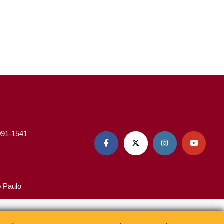
3091-1541




o Paulo