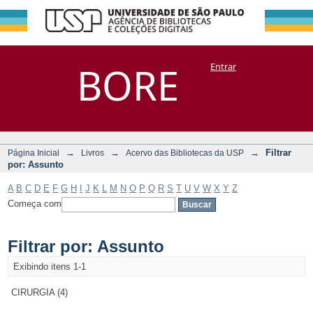
Filtrar por:
Repositório
BORE
Entrar
DSpace/Manakin + Corisco
Assunto
→
→
→
Filtrar
Página Inicial
Livros
Acervo das Bibliotecas da USP
por: Assunto
A
B
C
D
E
F
G
H
I
J
K
L
M
N
O
P
Q
R
S
T
U
V
W
X
Y
Z
Começa com
Filtrar por: Assunto
Exibindo itens 1-1
CIRURGIA (4)