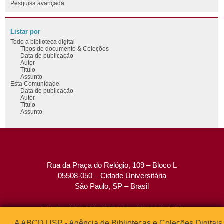
Pesquisa avançada
Listar por
Todo a biblioteca digital
Tipos de documento & Coleções
Data de publicação
Autor
Título
Assunto
Esta Comunidade
Data de publicação
Autor
Título
Assunto
Rua da Praça do Relógio, 109 – Bloco L
05508-050 – Cidade Universitária
São Paulo, SP – Brasil
Tel: (0xx11) 3091-4195 / (0xx11) 3091-1541
Fax: (0xx11) 3091-1567
A ABCD USP - Agência de Bibliotecas e Coleções Digitais