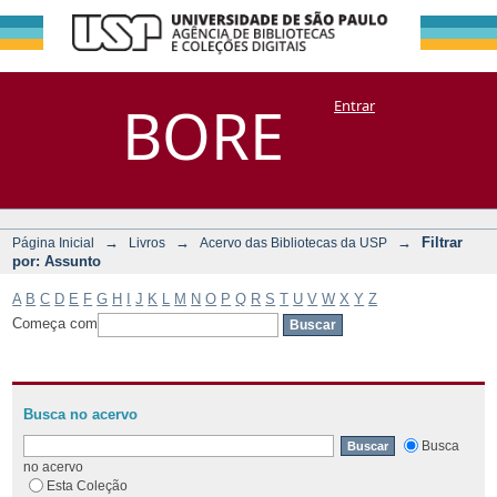
Filtrar por:
Repositório
BORE
Entrar
DSpace/Manakin + Corisco
Assunto
→
→
→
Filtrar
Página Inicial
Livros
Acervo das Bibliotecas da USP
por: Assunto
A
B
C
D
E
F
G
H
I
J
K
L
M
N
O
P
Q
R
S
T
U
V
W
X
Y
Z
Começa com
Busca no acervo
Busca
no acervo
Esta Coleção