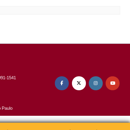
3091-1541




o Paulo