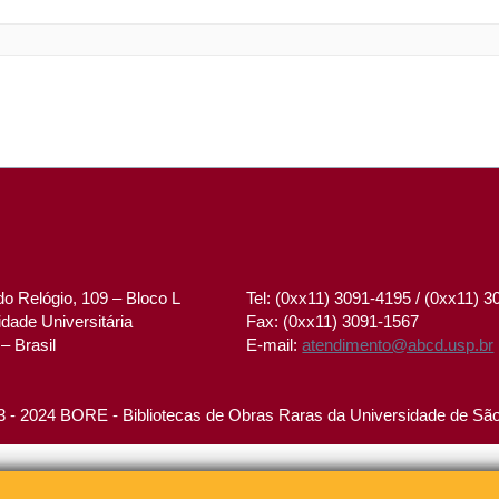
o Relógio, 109 – Bloco L
Tel: (0xx11) 3091-4195 / (0xx11) 
dade Universitária
Fax: (0xx11) 3091-1567
– Brasil
E-mail:
atendimento@abcd.usp.br
 - 2024 BORE - Bibliotecas de Obras Raras da Universidade de Sã