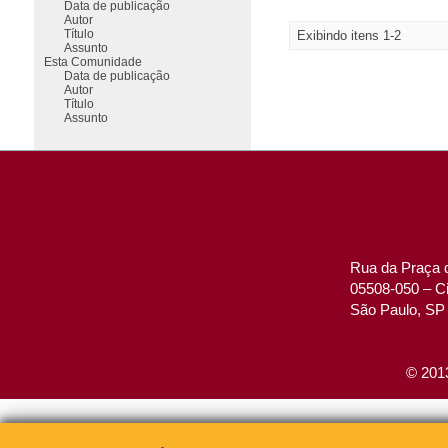
Data de publicação
Autor
Título
Exibindo itens 1-2
Assunto
Esta Comunidade
Data de publicação
Autor
Título
Assunto
Rua da Praça d
05508-050 – Ci
São Paulo, SP 
© 2013