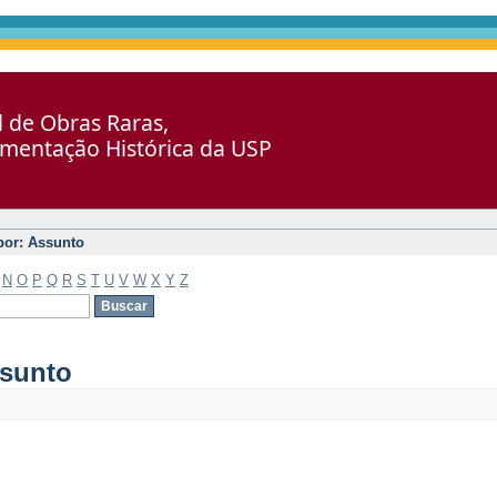
al de Obras Raras,
umentação Histórica da USP
 por: Assunto
N
O
P
Q
R
S
T
U
V
W
X
Y
Z
ssunto