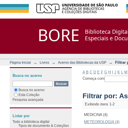
Filtrar por: Assunto
Repositório DSpace/Manakin + Corisco
BORE
Biblioteca Digit
Especiais e Doc
→
→
→
Filtrar
Página Inicial
Livros
Acervo das Bibliotecas da USP
A
B
C
D
E
F
G
H
I
J
K
L
M
Busca no acervo
Começa com
Busca no acervo
Filtrar por: A
Esta Coleção
Pesquisa avançada
Exibindo itens 1-2
MEDICINA (4)
Listar por
Todo a biblioteca digital
METEOROLOGIA (4)
Tipos de documento & Coleções