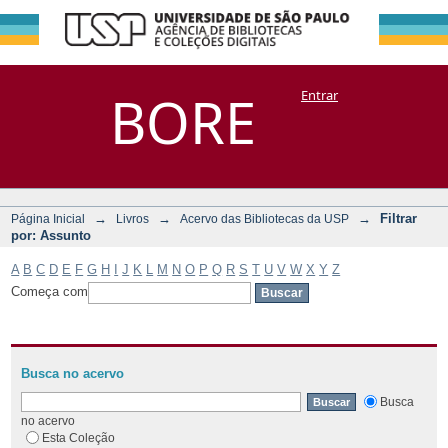
Filtrar por:
Repositório
BORE
Entrar
DSpace/Manakin + Corisco
Assunto
→
→
→
Filtrar
Página Inicial
Livros
Acervo das Bibliotecas da USP
por: Assunto
A
B
C
D
E
F
G
H
I
J
K
L
M
N
O
P
Q
R
S
T
U
V
W
X
Y
Z
Começa com
Busca no acervo
Busca
no acervo
Esta Coleção