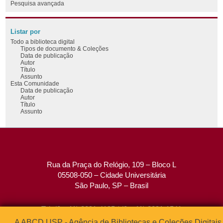
Pesquisa avançada
Listar por
Todo a biblioteca digital
Tipos de documento & Coleções
Data de publicação
Autor
Título
Assunto
Esta Comunidade
Data de publicação
Autor
Título
Assunto
Rua da Praça do Relógio, 109 – Bloco L
05508-050 – Cidade Universitária
São Paulo, SP – Brasil
Tel: (0xx11) 3091-4195 / (0xx11) 3091-1541
Fax: (0xx11) 3091-1567
A ABCD USP - Agência de Bibliotecas e Coleções Digitais