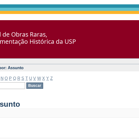
al de Obras Raras,
umentação Histórica da USP
 por: Assunto
N
O
P
Q
R
S
T
U
V
W
X
Y
Z
ssunto