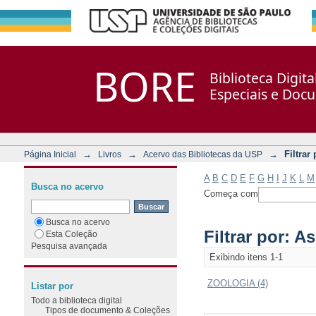
Filtrar por: Assunto
Repositório DSpace/Manakin + Corisco
BORE
Biblioteca Digit
Especiais e Doc
→
→
→
Filtrar
Página Inicial
Livros
Acervo das Bibliotecas da USP
A
B
C
D
E
F
G
H
I
J
K
L
M
Busca no acervo
Começa com
Busca no acervo
Filtrar por: A
Esta Coleção
Pesquisa avançada
Exibindo itens 1-1
ZOOLOGIA (4)
Listar por
Todo a biblioteca digital
Tipos de documento & Coleções