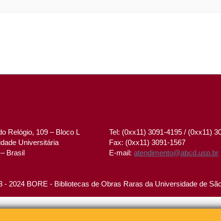
o Relógio, 109 – Bloco L
Tel: (0xx11) 3091-4195 / (0xx11) 
dade Universitária
Fax: (0xx11) 3091-1567
– Brasil
E-mail:
atendimento@abcd.usp.br
 - 2024 BORE - Bibliotecas de Obras Raras da Universidade de Sã