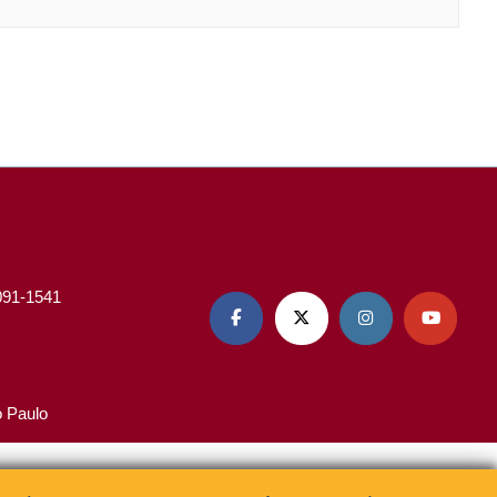
3091-1541




o Paulo