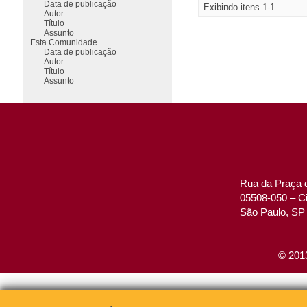
Data de publicação
Exibindo itens 1-1
Autor
Título
Assunto
Esta Comunidade
Data de publicação
Autor
Título
Assunto
Rua da Praça d
05508-050 – Ci
São Paulo, SP 
© 2013