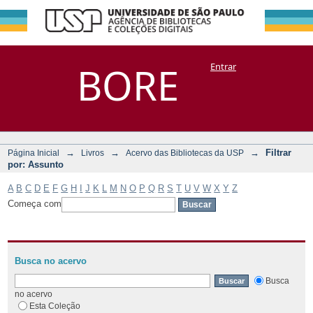
Filtrar por:
Repositório
BORE
Entrar
DSpace/Manakin + Corisco
Assunto
→
→
→
Filtrar
Página Inicial
Livros
Acervo das Bibliotecas da USP
por: Assunto
A
B
C
D
E
F
G
H
I
J
K
L
M
N
O
P
Q
R
S
T
U
V
W
X
Y
Z
Começa com
Busca no acervo
Busca
no acervo
Esta Coleção