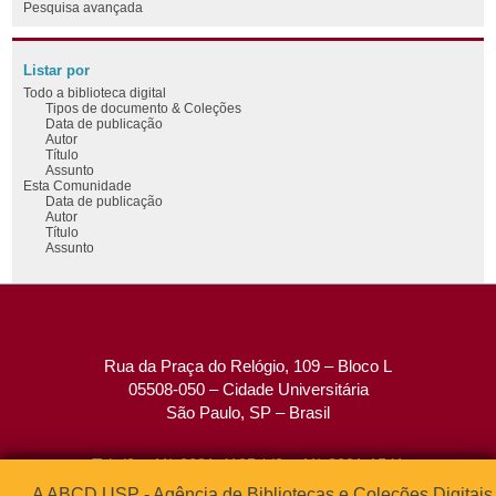
Pesquisa avançada
Listar por
Todo a biblioteca digital
Tipos de documento & Coleções
Data de publicação
Autor
Título
Assunto
Esta Comunidade
Data de publicação
Autor
Título
Assunto
Rua da Praça do Relógio, 109 – Bloco L
05508-050 – Cidade Universitária
São Paulo, SP – Brasil
Tel: (0xx11) 3091-4195 / (0xx11) 3091-1541
Fax: (0xx11) 3091-1567
A ABCD USP - Agência de Bibliotecas e Coleções Digitais