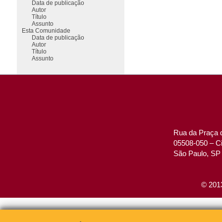
Data de publicação
Autor
Título
Assunto
Esta Comunidade
Data de publicação
Autor
Título
Assunto
Rua da Praça d
05508-050 – Ci
São Paulo, SP 
© 2013