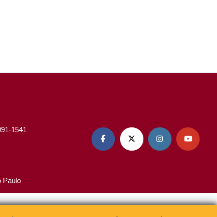
3091-1541




o Paulo