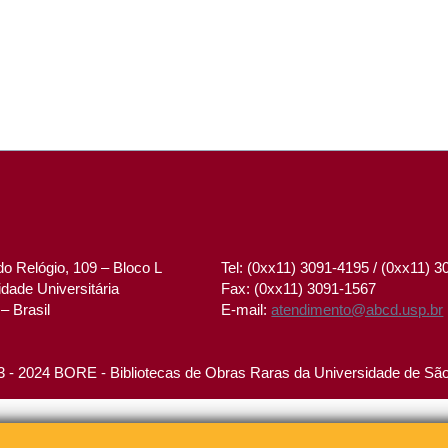
o Relógio, 109 – Bloco L
Tel: (0xx11) 3091-4195 / (0xx11) 
dade Universitária
Fax: (0xx11) 3091-1567
– Brasil
E-mail:
atendimento@abcd.usp.br
 - 2024 BORE - Bibliotecas de Obras Raras da Universidade de Sã