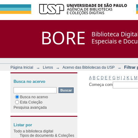
Filtrar por: Assunto
Repositório DSpace/Manakin + Corisco
BORE
Biblioteca Digit
Especiais e Doc
→
→
→
Filtrar
Página Inicial
Livros
Acervo das Bibliotecas da USP
A
B
C
D
E
F
G
H
I
J
K
L
M
Busca no acervo
Começa com
Busca no acervo
Esta Coleção
Pesquisa avançada
Listar por
Todo a biblioteca digital
Tipos de documento & Coleções