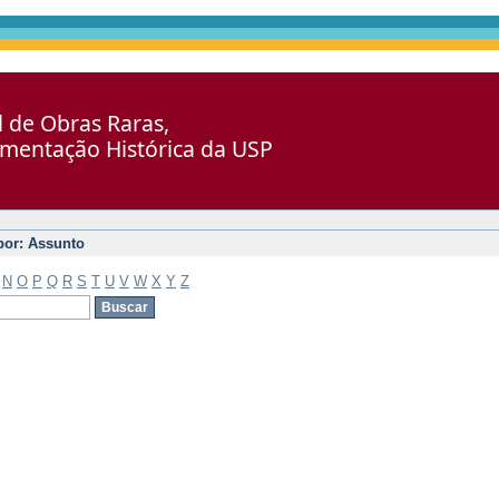
al de Obras Raras,
umentação Histórica da USP
 por: Assunto
N
O
P
Q
R
S
T
U
V
W
X
Y
Z