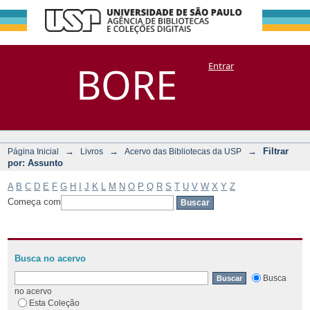
Filtrar por:
Repositório
BORE
Entrar
DSpace/Manakin + Corisco
Assunto
→
→
→
Filtrar
Página Inicial
Livros
Acervo das Bibliotecas da USP
por: Assunto
A
B
C
D
E
F
G
H
I
J
K
L
M
N
O
P
Q
R
S
T
U
V
W
X
Y
Z
Começa com
Busca no acervo
Busca
no acervo
Esta Coleção