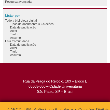
Pesquisa avançada
Listar por
Todo a biblioteca digital
Tipos de documento & Coleções
Data de publicação
Autor
Título
Assunto
Esta Comunidade
Data de publicação
Autor
Título
Assunto
Rua da Praça do Relógio, 109 – Bloco L
05508-050 – Cidade Universitária
São Paulo, SP – Brasil
Tel: (0xx11) 3091-4195 / (0xx11) 3091-1541
Fax: (0xx11) 3091-1567
A ABCD USP - Agência de Bibliotecas e Coleções Digitais