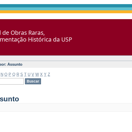
al de Obras Raras,
umentação Histórica da USP
 por: Assunto
N
O
P
Q
R
S
T
U
V
W
X
Y
Z
ssunto