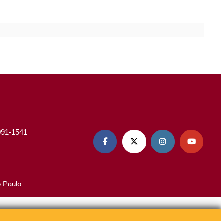
3091-1541




o Paulo