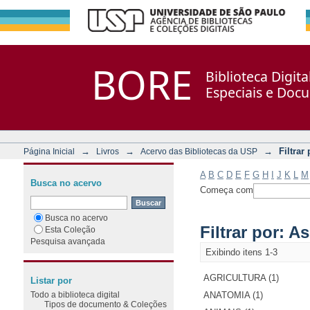
Filtrar por: Assunto
Repositório DSpace/Manakin + Corisco
BORE
Biblioteca Digit
Especiais e Doc
→
→
→
Filtrar
Página Inicial
Livros
Acervo das Bibliotecas da USP
A
B
C
D
E
F
G
H
I
J
K
L
M
Busca no acervo
Começa com
Busca no acervo
Filtrar por: A
Esta Coleção
Pesquisa avançada
Exibindo itens 1-3
AGRICULTURA (1)
Listar por
Todo a biblioteca digital
ANATOMIA (1)
Tipos de documento & Coleções