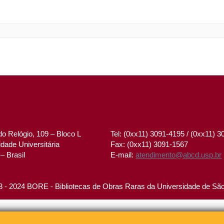
o Relógio, 109 – Bloco L
Tel: (0xx11) 3091-4195 / (0xx11) 
dade Universitária
Fax: (0xx11) 3091-1567
– Brasil
E-mail:
atendimento@abcd.usp.br
 - 2024 BORE - Bibliotecas de Obras Raras da Universidade de Sã