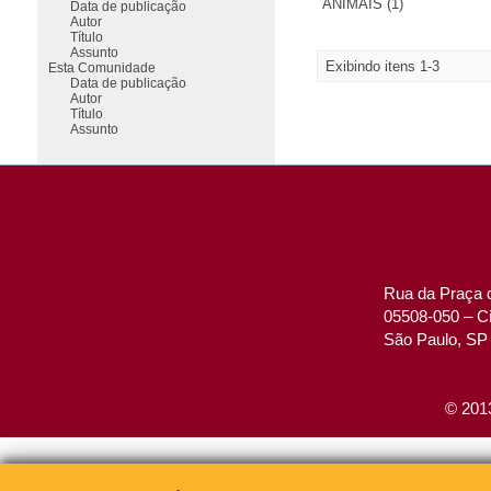
ANIMAIS (1)
Data de publicação
Autor
Título
Assunto
Exibindo itens 1-3
Esta Comunidade
Data de publicação
Autor
Título
Assunto
Rua da Praça d
05508-050 – Ci
São Paulo, SP 
© 2013