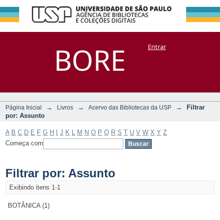
Filtrar por:
Repositório
BORE
Entrar
DSpace/Manakin + Corisco
Assunto
→
→
→
Filtrar
Página Inicial
Livros
Acervo das Bibliotecas da USP
por: Assunto
A
B
C
D
E
F
G
H
I
J
K
L
M
N
O
P
Q
R
S
T
U
V
W
X
Y
Z
Começa com
Filtrar por: Assunto
Exibindo itens 1-1
BOTÂNICA (1)