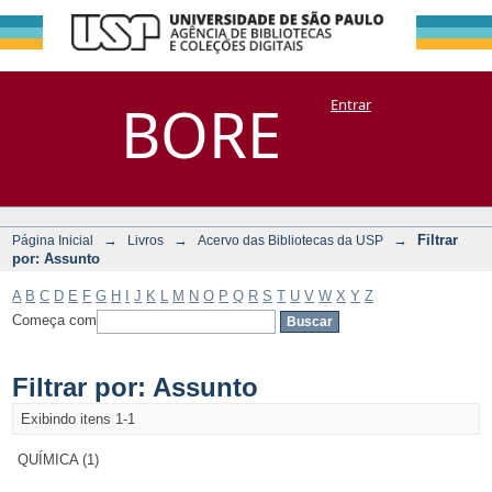
Filtrar por:
Repositório
BORE
Entrar
DSpace/Manakin + Corisco
Assunto
→
→
→
Filtrar
Página Inicial
Livros
Acervo das Bibliotecas da USP
por: Assunto
A
B
C
D
E
F
G
H
I
J
K
L
M
N
O
P
Q
R
S
T
U
V
W
X
Y
Z
Começa com
Filtrar por: Assunto
Exibindo itens 1-1
QUÍMICA (1)