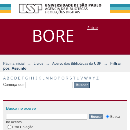
Filtrar por:
Repositório
BORE
Entrar
DSpace/Manakin + Corisco
Assunto
→
→
→
Filtrar
Página Inicial
Livros
Acervo das Bibliotecas da USP
por: Assunto
A
B
C
D
E
F
G
H
I
J
K
L
M
N
O
P
Q
R
S
T
U
V
W
X
Y
Z
Começa com
Busca no acervo
Busca
no acervo
Esta Coleção