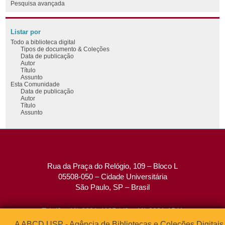
Pesquisa avançada
Listar por
Todo a biblioteca digital
Tipos de documento & Coleções
Data de publicação
Autor
Título
Assunto
Esta Comunidade
Data de publicação
Autor
Título
Assunto
Rua da Praça do Relógio, 109 – Bloco L
05508-050 – Cidade Universitária
São Paulo, SP – Brasil
Tel: (0xx11) 3091-4195 / (0xx11) 3091-1541
Fax: (0xx11) 3091-1567
A ABCD USP - Agência de Bibliotecas e Coleções Digitais