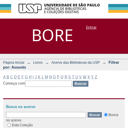
Filtrar por:
Repositório
BORE
Entrar
DSpace/Manakin + Corisco
Assunto
→
→
→
Filtrar
Página Inicial
Livros
Acervo das Bibliotecas da USP
por: Assunto
A
B
C
D
E
F
G
H
I
J
K
L
M
N
O
P
Q
R
S
T
U
V
W
X
Y
Z
Começa com
Busca no acervo
Busca
no acervo
Esta Coleção