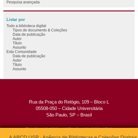
Pesquisa avançada
Listar por
Todo a biblioteca digital
Tipos de documento & Coleções
Data de publicação
Autor
Título
Assunto
Esta Comunidade
Data de publicação
Autor
Título
Assunto
Rua da Praça do Relógio, 109 – Bloco L
05508-050 – Cidade Universitária
São Paulo, SP – Brasil
Tel: (0xx11) 3091-4195 / (0xx11) 3091-1541
Fax: (0xx11) 3091-1567
A ABCD USP - Agência de Bibliotecas e Coleções Digitais