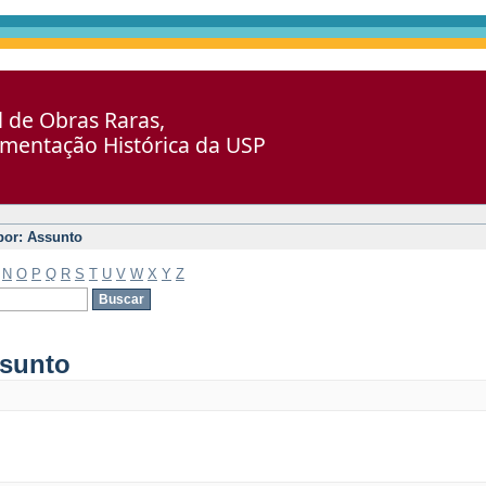
al de Obras Raras,
umentação Histórica da USP
 por: Assunto
N
O
P
Q
R
S
T
U
V
W
X
Y
Z
ssunto