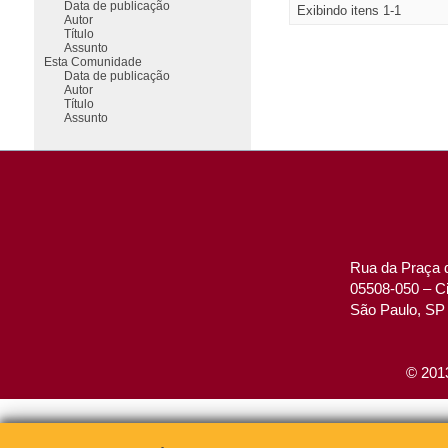
Data de publicação
Exibindo itens 1-1
Autor
Título
Assunto
Esta Comunidade
Data de publicação
Autor
Título
Assunto
Rua da Praça d
05508-050 – Ci
São Paulo, SP 
© 2013