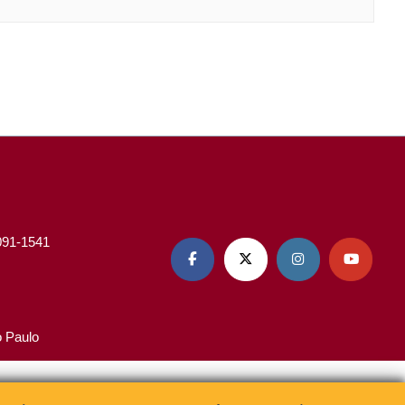
3091-1541




o Paulo