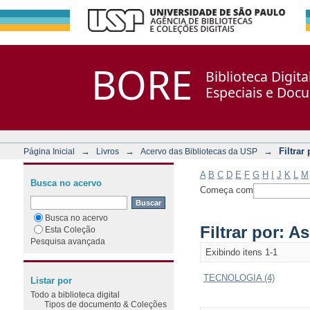
Filtrar por: Assunto
Repositório DSpace/Manakin + Corisco
BORE
Biblioteca Digit
Especiais e Doc
→
→
→
Filtrar
Página Inicial
Livros
Acervo das Bibliotecas da USP
A
B
C
D
E
F
G
H
I
J
K
L
M
Busca no acervo
Começa com
Busca no acervo
Filtrar por: A
Esta Coleção
Pesquisa avançada
Exibindo itens 1-1
TECNOLOGIA (4)
Listar por
Todo a biblioteca digital
Tipos de documento & Coleções