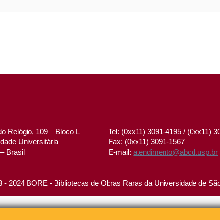
o Relógio, 109 – Bloco L
Tel: (0xx11) 3091-4195 / (0xx11) 
dade Universitária
Fax: (0xx11) 3091-1567
– Brasil
E-mail:
atendimento@abcd.usp.br
 - 2024 BORE - Bibliotecas de Obras Raras da Universidade de Sã