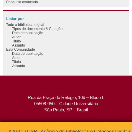
Pesquisa avançada
Listar por
Todo a biblioteca digital
Tipos de documento & Coleções
Data de publicação
Autor
Título
Assunto
Esta Comunidade
Data de publicação
Autor
Título
Assunto
Rua da Praça do Relógio, 109 – Bloco L
05508-050 – Cidade Universitária
São Paulo, SP – Brasil
Tel: (0xx11) 3091-4195 / (0xx11) 3091-1541
Fax: (0xx11) 3091-1567
A ABCD USP - Agência de Bibliotecas e Coleções Digitais