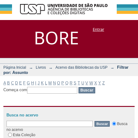
Filtrar por:
Repositório
BORE
Entrar
DSpace/Manakin + Corisco
Assunto
→
→
→
Filtrar
Página Inicial
Livros
Acervo das Bibliotecas da USP
por: Assunto
A
B
C
D
E
F
G
H
I
J
K
L
M
N
O
P
Q
R
S
T
U
V
W
X
Y
Z
Começa com
Busca no acervo
Busca
no acervo
Esta Coleção