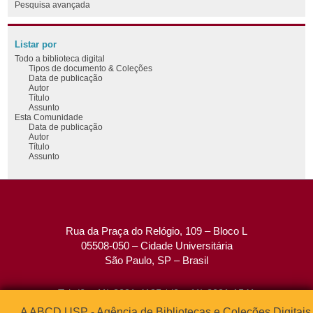
Pesquisa avançada
Listar por
Todo a biblioteca digital
Tipos de documento & Coleções
Data de publicação
Autor
Título
Assunto
Esta Comunidade
Data de publicação
Autor
Título
Assunto
Rua da Praça do Relógio, 109 – Bloco L
05508-050 – Cidade Universitária
São Paulo, SP – Brasil
Tel: (0xx11) 3091-4195 / (0xx11) 3091-1541
Fax: (0xx11) 3091-1567
A ABCD USP - Agência de Bibliotecas e Coleções Digitais