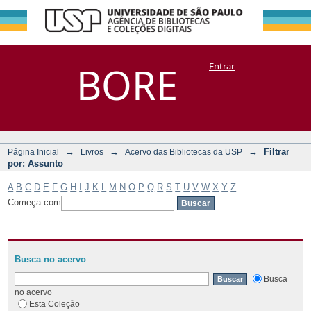
Filtrar por:
Repositório
BORE
Entrar
DSpace/Manakin + Corisco
Assunto
→
→
→
Filtrar
Página Inicial
Livros
Acervo das Bibliotecas da USP
por: Assunto
A
B
C
D
E
F
G
H
I
J
K
L
M
N
O
P
Q
R
S
T
U
V
W
X
Y
Z
Começa com
Busca no acervo
Busca
no acervo
Esta Coleção