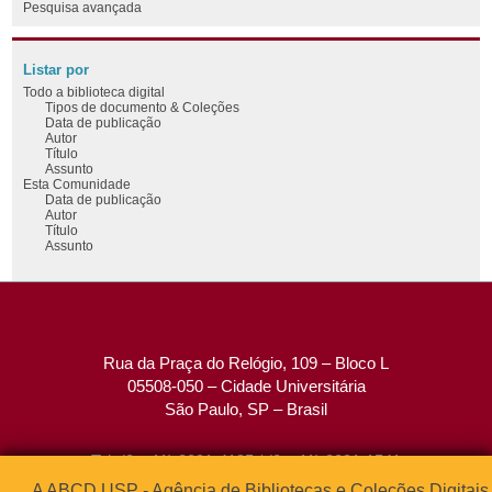
Pesquisa avançada
Listar por
Todo a biblioteca digital
Tipos de documento & Coleções
Data de publicação
Autor
Título
Assunto
Esta Comunidade
Data de publicação
Autor
Título
Assunto
Rua da Praça do Relógio, 109 – Bloco L
05508-050 – Cidade Universitária
São Paulo, SP – Brasil
Tel: (0xx11) 3091-4195 / (0xx11) 3091-1541
Fax: (0xx11) 3091-1567
A ABCD USP - Agência de Bibliotecas e Coleções Digitais