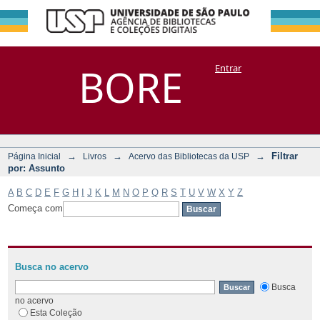
Filtrar por:
Repositório
BORE
Entrar
DSpace/Manakin + Corisco
Assunto
→
→
→
Filtrar
Página Inicial
Livros
Acervo das Bibliotecas da USP
por: Assunto
A
B
C
D
E
F
G
H
I
J
K
L
M
N
O
P
Q
R
S
T
U
V
W
X
Y
Z
Começa com
Busca no acervo
Busca
no acervo
Esta Coleção