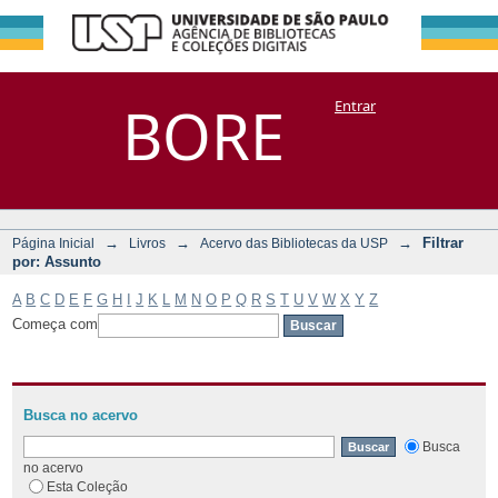
Filtrar por:
Repositório
BORE
Entrar
DSpace/Manakin + Corisco
Assunto
→
→
→
Filtrar
Página Inicial
Livros
Acervo das Bibliotecas da USP
por: Assunto
A
B
C
D
E
F
G
H
I
J
K
L
M
N
O
P
Q
R
S
T
U
V
W
X
Y
Z
Começa com
Busca no acervo
Busca
no acervo
Esta Coleção