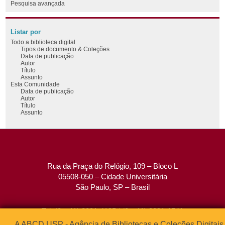
Pesquisa avançada
Listar por
Todo a biblioteca digital
Tipos de documento & Coleções
Data de publicação
Autor
Título
Assunto
Esta Comunidade
Data de publicação
Autor
Título
Assunto
Rua da Praça do Relógio, 109 – Bloco L
05508-050 – Cidade Universitária
São Paulo, SP – Brasil
Tel: (0xx11) 3091-4195 / (0xx11) 3091-1541
Fax: (0xx11) 3091-1567
A ABCD USP - Agência de Bibliotecas e Coleções Digitais