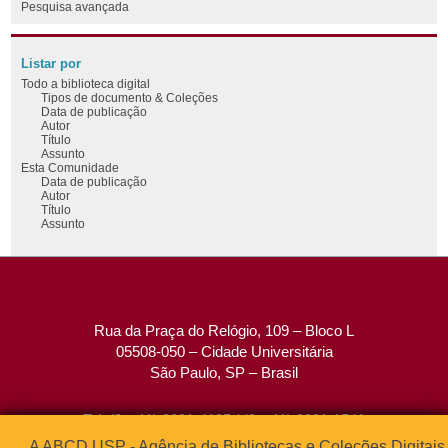
Pesquisa avançada
Listar por
Todo a biblioteca digital
Tipos de documento & Coleções
Data de publicação
Autor
Título
Assunto
Esta Comunidade
Data de publicação
Autor
Título
Assunto
Rua da Praça do Relógio, 109 – Bloco L
05508-050 – Cidade Universitária
São Paulo, SP – Brasil
Tel: (0xx11) 3091-4195 / (0xx11) 3091-1541
Fax: (0xx11) 3091-1567
A ABCD USP - Agência de Bibliotecas e Coleções Digitais