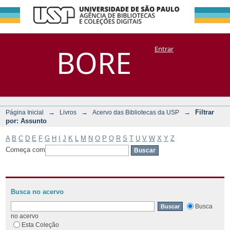
Filtrar por:
Repositório
BORE
Entrar
DSpace/Manakin + Corisco
Assunto
→
→
→
Filtrar
Página Inicial
Livros
Acervo das Bibliotecas da USP
por: Assunto
A
B
C
D
E
F
G
H
I
J
K
L
M
N
O
P
Q
R
S
T
U
V
W
X
Y
Z
Começa com
Busca no acervo
Busca
no acervo
Esta Coleção