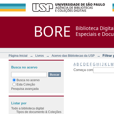
Filtrar por: Assunto
Repositório DSpace/Manakin + Corisco
BORE
Biblioteca Digit
Especiais e Doc
→
→
→
Filtrar
Página Inicial
Livros
Acervo das Bibliotecas da USP
A
B
C
D
E
F
G
H
I
J
K
L
M
Busca no acervo
Começa com
Busca no acervo
Esta Coleção
Pesquisa avançada
Listar por
Todo a biblioteca digital
Tipos de documento & Coleções