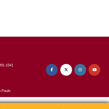
3091-1541




o Paulo