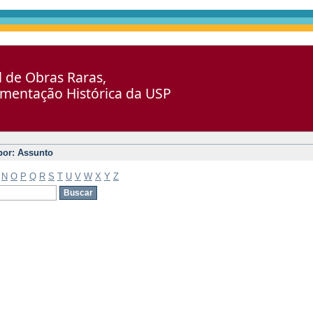
al de Obras Raras,
umentação Histórica da USP
 por: Assunto
N
O
P
Q
R
S
T
U
V
W
X
Y
Z