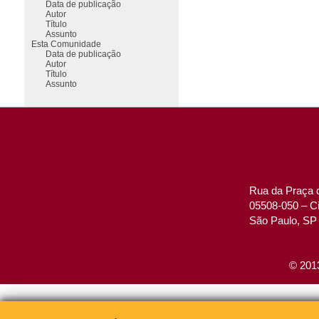
Data de publicação
Autor
Título
Assunto
Esta Comunidade
Data de publicação
Autor
Título
Assunto
Rua da Praça d
05508-050 – Ci
São Paulo, SP 
© 2013