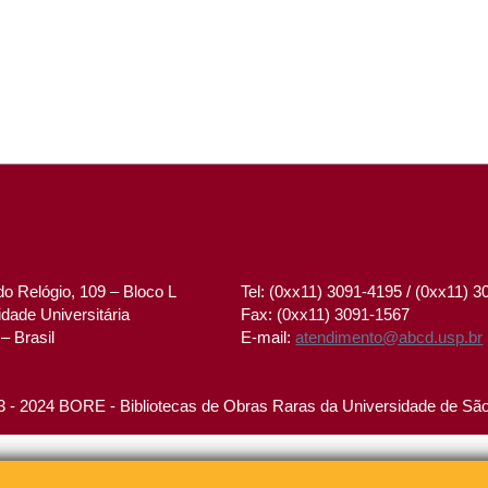
o Relógio, 109 – Bloco L
Tel: (0xx11) 3091-4195 / (0xx11) 
dade Universitária
Fax: (0xx11) 3091-1567
– Brasil
E-mail:
atendimento@abcd.usp.br
 - 2024 BORE - Bibliotecas de Obras Raras da Universidade de Sã