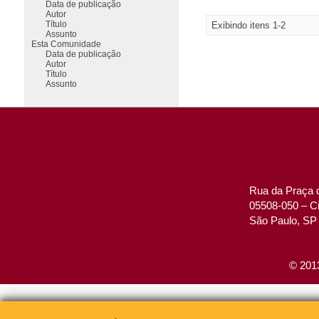
Data de publicação
Autor
Título
Exibindo itens 1-2
Assunto
Esta Comunidade
Data de publicação
Autor
Título
Assunto
Rua da Praça d
05508-050 – Ci
São Paulo, SP 
© 2013