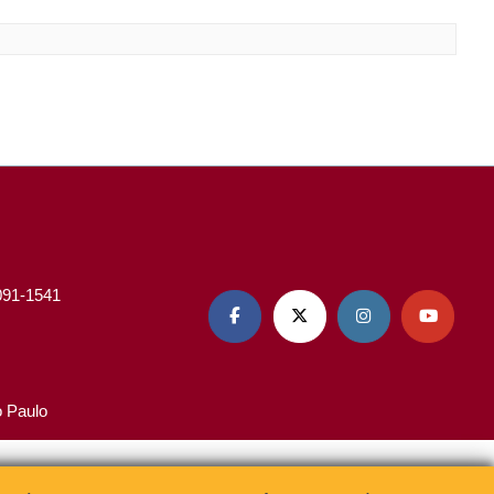
3091-1541




o Paulo