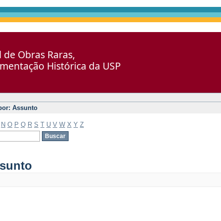
al de Obras Raras,
umentação Histórica da USP
 por: Assunto
N
O
P
Q
R
S
T
U
V
W
X
Y
Z
ssunto