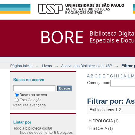
Filtrar por: Assunto
Repositório DSpace/Manakin + Corisco
BORE
Biblioteca Digit
Especiais e Doc
→
→
→
Filtrar
Página Inicial
Livros
Acervo das Bibliotecas da USP
A
B
C
D
E
F
G
H
I
J
K
L
M
Busca no acervo
Começa com
Busca no acervo
Filtrar por: A
Esta Coleção
Pesquisa avançada
Exibindo itens 1-2
HIDROLOGIA (1)
Listar por
Todo a biblioteca digital
HISTÓRIA (1)
Tipos de documento & Coleções