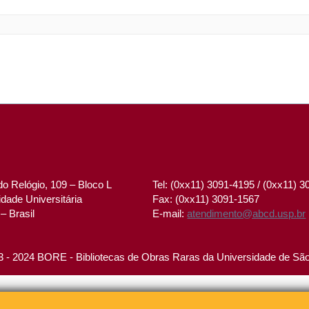
o Relógio, 109 – Bloco L
Tel: (0xx11) 3091-4195 / (0xx11) 
dade Universitária
Fax: (0xx11) 3091-1567
– Brasil
E-mail:
atendimento@abcd.usp.br
 - 2024 BORE - Bibliotecas de Obras Raras da Universidade de Sã