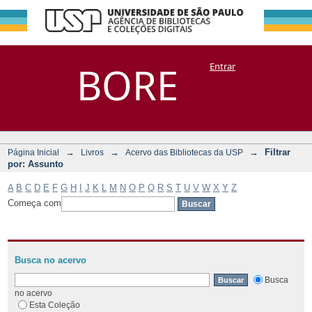
Filtrar por:
Repositório
BORE
Entrar
DSpace/Manakin + Corisco
Assunto
→
→
→
Filtrar
Página Inicial
Livros
Acervo das Bibliotecas da USP
por: Assunto
A
B
C
D
E
F
G
H
I
J
K
L
M
N
O
P
Q
R
S
T
U
V
W
X
Y
Z
Começa com
Busca no acervo
Busca
no acervo
Esta Coleção