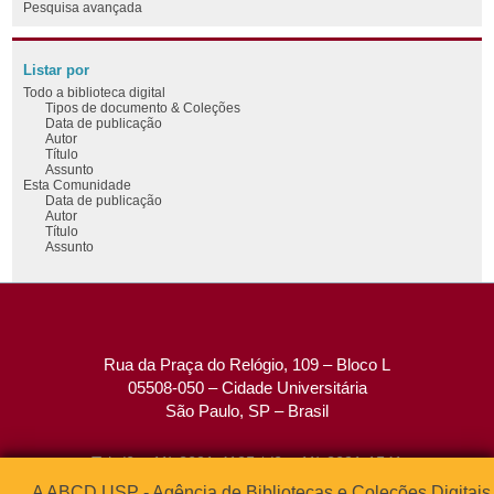
Pesquisa avançada
Listar por
Todo a biblioteca digital
Tipos de documento & Coleções
Data de publicação
Autor
Título
Assunto
Esta Comunidade
Data de publicação
Autor
Título
Assunto
Rua da Praça do Relógio, 109 – Bloco L
05508-050 – Cidade Universitária
São Paulo, SP – Brasil
Tel: (0xx11) 3091-4195 / (0xx11) 3091-1541
Fax: (0xx11) 3091-1567
A ABCD USP - Agência de Bibliotecas e Coleções Digitais