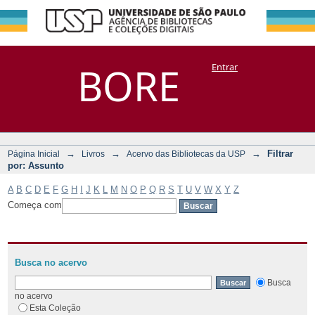
Filtrar por:
Repositório
BORE
Entrar
DSpace/Manakin + Corisco
Assunto
→
→
→
Filtrar
Página Inicial
Livros
Acervo das Bibliotecas da USP
por: Assunto
A
B
C
D
E
F
G
H
I
J
K
L
M
N
O
P
Q
R
S
T
U
V
W
X
Y
Z
Começa com
Busca no acervo
Busca
no acervo
Esta Coleção