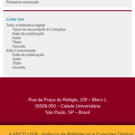
Pesquisa avançada
Listar por
Todo a biblioteca digital
Tipos de documento & Coleções
Data de publicação
Autor
Título
Assunto
Esta Comunidade
Data de publicação
Autor
Título
Assunto
Rua da Praça do Relógio, 109 – Bloco L
05508-050 – Cidade Universitária
São Paulo, SP – Brasil
Tel: (0xx11) 3091-4195 / (0xx11) 3091-1541
Fax: (0xx11) 3091-1567
A ABCD USP - Agência de Bibliotecas e Coleções Digitais