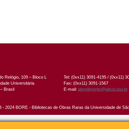
o Relógio, 109 – Bloco L
Tel: (0xx11) 3091-4195 / (0xx11) 
dade Universitária
Fax: (0xx11) 3091-1567
– Brasil
E-mail:
atendimento@abcd.usp.br
 - 2024 BORE - Bibliotecas de Obras Raras da Universidade de Sã