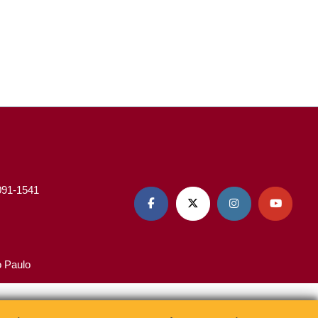
3091-1541




o Paulo