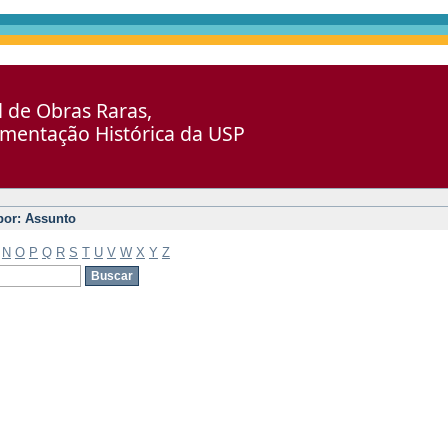
al de Obras Raras,
umentação Histórica da USP
 por: Assunto
N
O
P
Q
R
S
T
U
V
W
X
Y
Z