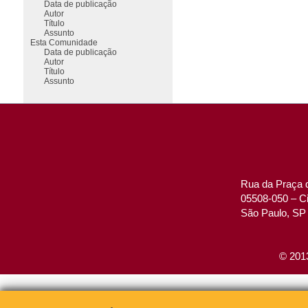
Data de publicação
Autor
Título
Assunto
Esta Comunidade
Data de publicação
Autor
Título
Assunto
Rua da Praça d
05508-050 – Ci
São Paulo, SP 
© 2013