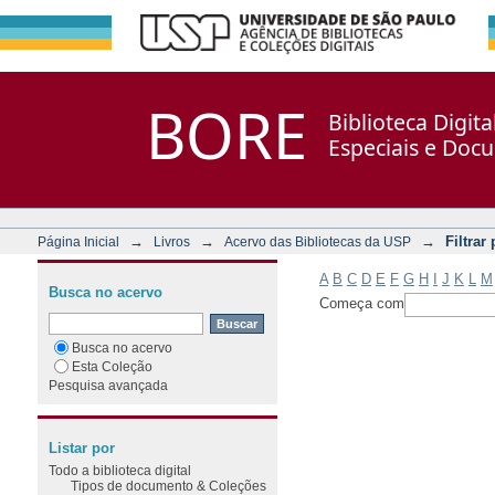
Filtrar por: Assunto
Repositório DSpace/Manakin + Corisco
BORE
Biblioteca Digit
Especiais e Doc
→
→
→
Filtrar
Página Inicial
Livros
Acervo das Bibliotecas da USP
A
B
C
D
E
F
G
H
I
J
K
L
M
Busca no acervo
Começa com
Busca no acervo
Esta Coleção
Pesquisa avançada
Listar por
Todo a biblioteca digital
Tipos de documento & Coleções