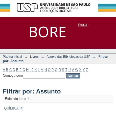
Filtrar por:
Repositório
BORE
Entrar
DSpace/Manakin + Corisco
Assunto
→
→
→
Filtrar
Página Inicial
Livros
Acervo das Bibliotecas da USP
por: Assunto
A
B
C
D
E
F
G
H
I
J
K
L
M
N
O
P
Q
R
S
T
U
V
W
X
Y
Z
Começa com
Filtrar por: Assunto
Exibindo itens 1-1
QUÍMICA (4)