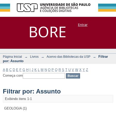
Filtrar por:
Repositório
BORE
Entrar
DSpace/Manakin + Corisco
Assunto
→
→
→
Filtrar
Página Inicial
Livros
Acervo das Bibliotecas da USP
por: Assunto
A
B
C
D
E
F
G
H
I
J
K
L
M
N
O
P
Q
R
S
T
U
V
W
X
Y
Z
Começa com
Filtrar por: Assunto
Exibindo itens 1-1
GEOLOGIA (1)