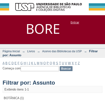
Filtrar por:
Repositório
BORE
Entrar
DSpace/Manakin + Corisco
Assunto
→
→
→
Filtrar
Página Inicial
Livros
Acervo das Bibliotecas da USP
por: Assunto
A
B
C
D
E
F
G
H
I
J
K
L
M
N
O
P
Q
R
S
T
U
V
W
X
Y
Z
Começa com
Filtrar por: Assunto
Exibindo itens 1-1
BOTÂNICA (1)