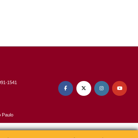
3091-1541




o Paulo