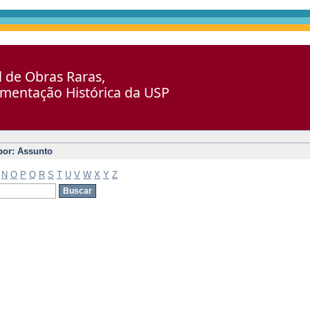
al de Obras Raras,
umentação Histórica da USP
 por: Assunto
N
O
P
Q
R
S
T
U
V
W
X
Y
Z