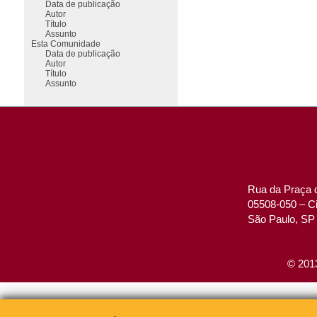
Data de publicação
Autor
Título
Assunto
Esta Comunidade
Data de publicação
Autor
Título
Assunto
Rua da Praça d
05508-050 – Ci
São Paulo, SP 
© 2013