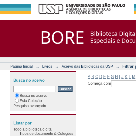
Filtrar por: Assunto
Repositório DSpace/Manakin + Corisco
BORE
Biblioteca Digit
Especiais e Doc
→
→
→
Filtrar
Página Inicial
Livros
Acervo das Bibliotecas da USP
A
B
C
D
E
F
G
H
I
J
K
L
M
Busca no acervo
Começa com
Busca no acervo
Esta Coleção
Pesquisa avançada
Listar por
Todo a biblioteca digital
Tipos de documento & Coleções