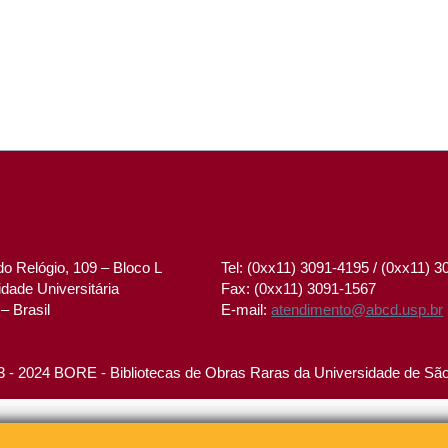
o Relógio, 109 – Bloco L
Tel: (0xx11) 3091-4195 / (0xx11) 
dade Universitária
Fax: (0xx11) 3091-1567
– Brasil
E-mail:
atendimento@abcd.usp.br
 - 2024 BORE - Bibliotecas de Obras Raras da Universidade de Sã