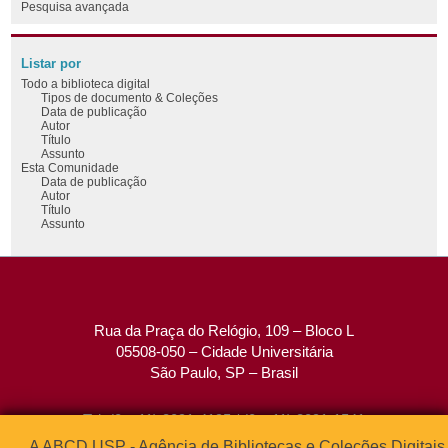
Pesquisa avançada
Listar por
Todo a biblioteca digital
Tipos de documento & Coleções
Data de publicação
Autor
Título
Assunto
Esta Comunidade
Data de publicação
Autor
Título
Assunto
Rua da Praça do Relógio, 109 – Bloco L
05508-050 – Cidade Universitária
São Paulo, SP – Brasil
Tel: (0xx11) 3091-4195 / (0xx11) 3091-1541
Fax: (0xx11) 3091-1567
A ABCD USP - Agência de Bibliotecas e Coleções Digitais