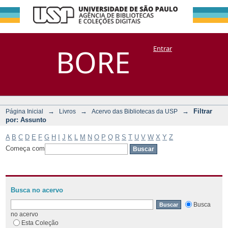
Filtrar por:
Repositório
BORE
Entrar
DSpace/Manakin + Corisco
Assunto
→
→
→
Filtrar
Página Inicial
Livros
Acervo das Bibliotecas da USP
por: Assunto
A
B
C
D
E
F
G
H
I
J
K
L
M
N
O
P
Q
R
S
T
U
V
W
X
Y
Z
Começa com
Busca no acervo
Busca
no acervo
Esta Coleção