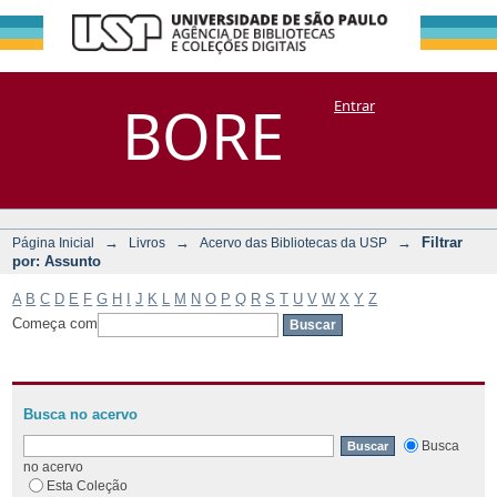
Filtrar por:
Repositório
BORE
Entrar
DSpace/Manakin + Corisco
Assunto
→
→
→
Filtrar
Página Inicial
Livros
Acervo das Bibliotecas da USP
por: Assunto
A
B
C
D
E
F
G
H
I
J
K
L
M
N
O
P
Q
R
S
T
U
V
W
X
Y
Z
Começa com
Busca no acervo
Busca
no acervo
Esta Coleção