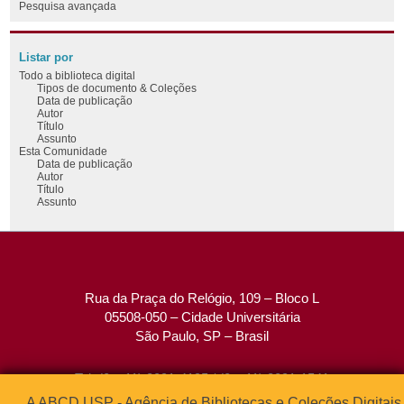
Pesquisa avançada
Listar por
Todo a biblioteca digital
Tipos de documento & Coleções
Data de publicação
Autor
Título
Assunto
Esta Comunidade
Data de publicação
Autor
Título
Assunto
Rua da Praça do Relógio, 109 – Bloco L
05508-050 – Cidade Universitária
São Paulo, SP – Brasil
Tel: (0xx11) 3091-4195 / (0xx11) 3091-1541
Fax: (0xx11) 3091-1567
A ABCD USP - Agência de Bibliotecas e Coleções Digitais