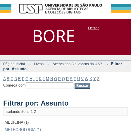
Filtrar por:
Repositório
BORE
Entrar
DSpace/Manakin + Corisco
Assunto
→
→
→
Filtrar
Página Inicial
Livros
Acervo das Bibliotecas da USP
por: Assunto
A
B
C
D
E
F
G
H
I
J
K
L
M
N
O
P
Q
R
S
T
U
V
W
X
Y
Z
Começa com
Filtrar por: Assunto
Exibindo itens 1-2
MEDICINA (1)
METEOROLOGIA (1)