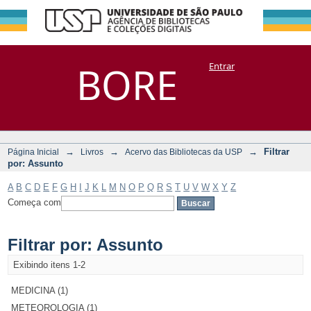
Filtrar por:
Repositório
BORE
Entrar
DSpace/Manakin + Corisco
Assunto
→
→
→
Filtrar
Página Inicial
Livros
Acervo das Bibliotecas da USP
por: Assunto
A
B
C
D
E
F
G
H
I
J
K
L
M
N
O
P
Q
R
S
T
U
V
W
X
Y
Z
Começa com
Filtrar por: Assunto
Exibindo itens 1-2
MEDICINA (1)
METEOROLOGIA (1)