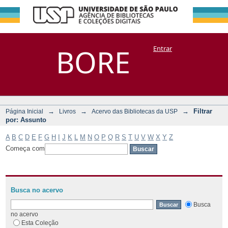
Filtrar por:
Repositório
BORE
Entrar
DSpace/Manakin + Corisco
Assunto
→
→
→
Filtrar
Página Inicial
Livros
Acervo das Bibliotecas da USP
por: Assunto
A
B
C
D
E
F
G
H
I
J
K
L
M
N
O
P
Q
R
S
T
U
V
W
X
Y
Z
Começa com
Busca no acervo
Busca
no acervo
Esta Coleção