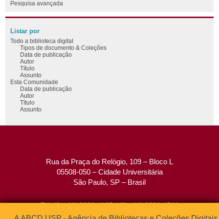
Pesquisa avançada
Listar por
Todo a biblioteca digital
Tipos de documento & Coleções
Data de publicação
Autor
Título
Assunto
Esta Comunidade
Data de publicação
Autor
Título
Assunto
Rua da Praça do Relógio, 109 – Bloco L
05508-050 – Cidade Universitária
São Paulo, SP – Brasil
Tel: (0xx11) 3091-4195 / (0xx11) 3091-1541
Fax: (0xx11) 3091-1567
A ABCD USP - Agência de Bibliotecas e Coleções Digitais