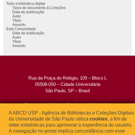
Todo a biblioteca digital
Tipos de documento & Coleções
Data de publicação
Autor
Título
Assunto
Esta Comunidade
Data de publicação
Autor
Título
Assunto
Rua da Praça do Relógio, 109 – Bloco L
05508-050 – Cidade Universitária
São Paulo, SP – Brasil
Tel: (0xx11) 3091-4195 / (0xx11) 3091-1541
Fax: (0xx11) 3091-1567
A ABCD USP - Agência de Bibliotecas e Coleções Digitais
E-mail:
atendimento@abcd.usp.br
da Universidade de São Paulo utiliza
cookies
, a fim de
obter estatísticas para aprimorar a experiência do usuário.
A navegação no portal implica concordância com esse