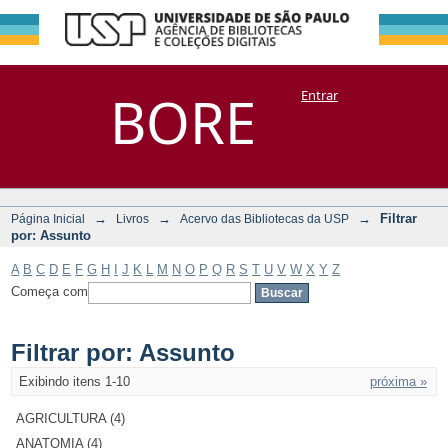
Filtrar por:
Repositório
BORE
Entrar
DSpace/Manakin + Corisco
Assunto
→
→
→
Filtrar
Página Inicial
Livros
Acervo das Bibliotecas da USP
por: Assunto
A
B
C
D
E
F
G
H
I
J
K
L
M
N
O
P
Q
R
S
T
U
V
W
X
Y
Z
Começa com
Filtrar por: Assunto
Exibindo itens 1-10
próxima »
AGRICULTURA (4)
ANATOMIA (4)