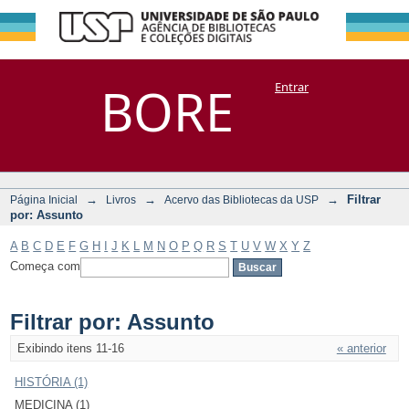
Filtrar por:
Repositório
BORE
Entrar
DSpace/Manakin + Corisco
Assunto
→
→
→
Filtrar
Página Inicial
Livros
Acervo das Bibliotecas da USP
por: Assunto
A
B
C
D
E
F
G
H
I
J
K
L
M
N
O
P
Q
R
S
T
U
V
W
X
Y
Z
Começa com
Filtrar por: Assunto
Exibindo itens 11-16
« anterior
HISTÓRIA (1)
MEDICINA (1)