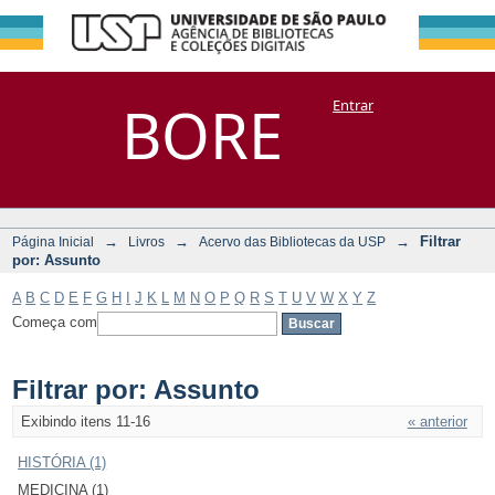
Filtrar por:
Repositório
BORE
Entrar
DSpace/Manakin + Corisco
Assunto
→
→
→
Filtrar
Página Inicial
Livros
Acervo das Bibliotecas da USP
por: Assunto
A
B
C
D
E
F
G
H
I
J
K
L
M
N
O
P
Q
R
S
T
U
V
W
X
Y
Z
Começa com
Filtrar por: Assunto
Exibindo itens 11-16
« anterior
HISTÓRIA (1)
MEDICINA (1)