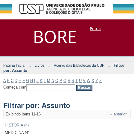
Filtrar por:
Repositório
BORE
Entrar
DSpace/Manakin + Corisco
Assunto
→
→
→
Filtrar
Página Inicial
Livros
Acervo das Bibliotecas da USP
por: Assunto
A
B
C
D
E
F
G
H
I
J
K
L
M
N
O
P
Q
R
S
T
U
V
W
X
Y
Z
Começa com
Filtrar por: Assunto
Exibindo itens 11-16
« anterior
HISTÓRIA (4)
MEDICINA (4)