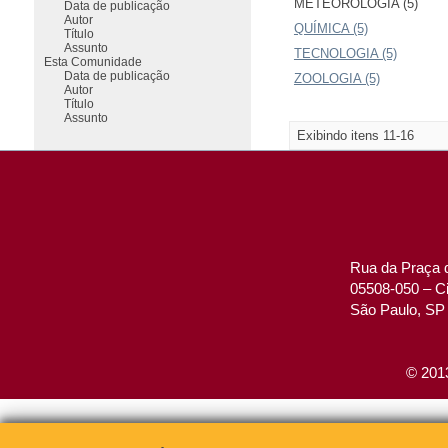
METEOROLOGIA (5)
Data de publicação
Autor
QUÍMICA (5)
Título
Assunto
TECNOLOGIA (5)
Esta Comunidade
Data de publicação
ZOOLOGIA (5)
Autor
Título
Assunto
Exibindo itens 11-16
Rua da Praça d
05508-050 – Ci
São Paulo, SP 
© 2013