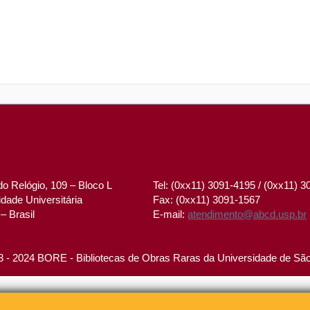
o Relógio, 109 – Bloco L
Tel: (0xx11) 3091-4195 / (0xx11) 
dade Universitária
Fax: (0xx11) 3091-1567
– Brasil
E-mail:
atendimento@abcd.usp.br
 - 2024 BORE - Bibliotecas de Obras Raras da Universidade de Sã