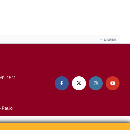
« anterior
3091-1541




o Paulo