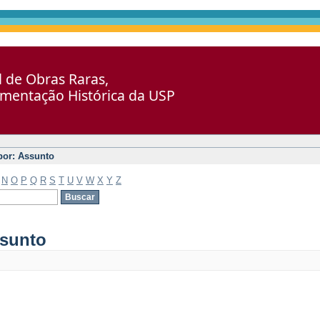
al de Obras Raras,
umentação Histórica da USP
 por: Assunto
N
O
P
Q
R
S
T
U
V
W
X
Y
Z
ssunto