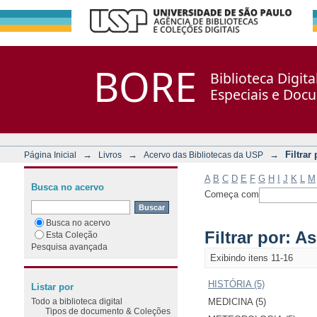
Filtrar por: Assunto
Repositório DSpace/Manakin + Corisco
BORE
Biblioteca Digit
Especiais e Doc
→
→
→
Filtrar
Página Inicial
Livros
Acervo das Bibliotecas da USP
A
B
C
D
E
F
G
H
I
J
K
L
M
Busca no acervo
Começa com
Busca no acervo
Filtrar por: A
Esta Coleção
Pesquisa avançada
Exibindo itens 11-16
HISTÓRIA (5)
Listar por
Todo a biblioteca digital
MEDICINA (5)
Tipos de documento & Coleções