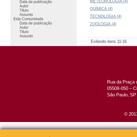
METEOROLOGIA (4)
Data de publicação
Autor
QUÍMICA (4)
Título
Assunto
TECNOLOGIA (4)
Esta Comunidade
Data de publicação
ZOOLOGIA (4)
Autor
Título
Assunto
Exibindo itens 11-16
Rua da Praça d
05508-050 – Ci
São Paulo, SP 
© 2013