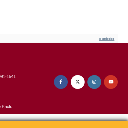
« anterior
3091-1541




o Paulo