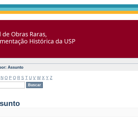
al de Obras Raras,
umentação Histórica da USP
 por: Assunto
N
O
P
Q
R
S
T
U
V
W
X
Y
Z
ssunto