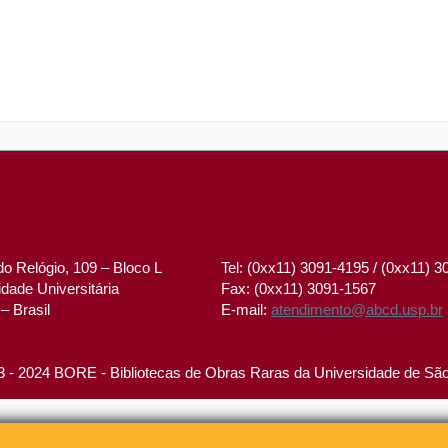
o Relógio, 109 – Bloco L
Tel: (0xx11) 3091-4195 / (0xx11) 
dade Universitária
Fax: (0xx11) 3091-1567
– Brasil
E-mail:
atendimento@abcd.usp.br
 - 2024 BORE - Bibliotecas de Obras Raras da Universidade de Sã