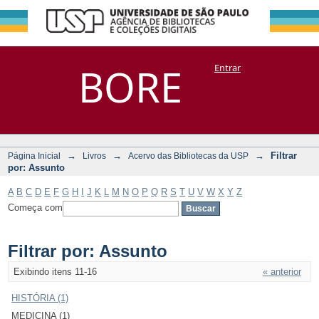
Filtrar por:
Repositório
BORE
Entrar
DSpace/Manakin + Corisco
Assunto
→
→
→
Filtrar
Página Inicial
Livros
Acervo das Bibliotecas da USP
por: Assunto
A
B
C
D
E
F
G
H
I
J
K
L
M
N
O
P
Q
R
S
T
U
V
W
X
Y
Z
Começa com
Filtrar por: Assunto
Exibindo itens 11-16
« anterior
HISTÓRIA (1)
MEDICINA (1)