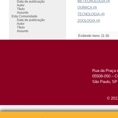
METEOROLOGIA (4)
Data de publicação
Autor
QUÍMICA (4)
Título
Assunto
TECNOLOGIA (4)
Esta Comunidade
Data de publicação
ZOOLOGIA (4)
Autor
Título
Assunto
Exibindo itens 11-16
Rua da Praça d
05508-050 – Ci
São Paulo, SP 
© 2013