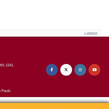
« anterior
3091-1541




o Paulo