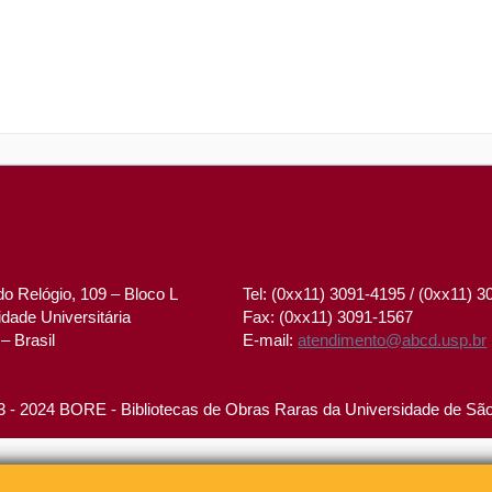
o Relógio, 109 – Bloco L
Tel: (0xx11) 3091-4195 / (0xx11) 
dade Universitária
Fax: (0xx11) 3091-1567
– Brasil
E-mail:
atendimento@abcd.usp.br
 - 2024 BORE - Bibliotecas de Obras Raras da Universidade de Sã