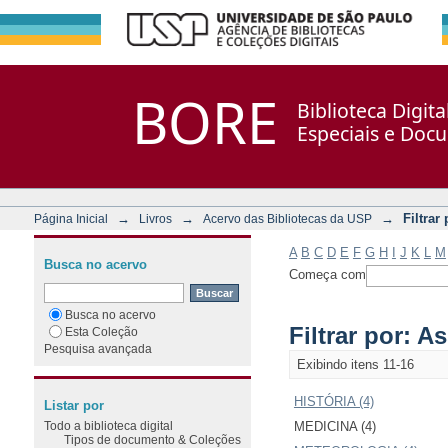
Filtrar por: Assunto
Repositório DSpace/Manakin + Corisco
BORE
Biblioteca Digit
Especiais e Doc
→
→
→
Filtrar
Página Inicial
Livros
Acervo das Bibliotecas da USP
A
B
C
D
E
F
G
H
I
J
K
L
M
Busca no acervo
Começa com
Busca no acervo
Filtrar por: A
Esta Coleção
Pesquisa avançada
Exibindo itens 11-16
HISTÓRIA (4)
Listar por
Todo a biblioteca digital
MEDICINA (4)
Tipos de documento & Coleções