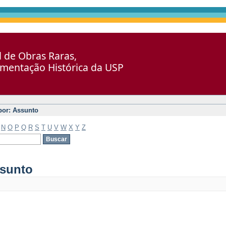
al de Obras Raras,
umentação Histórica da USP
 por: Assunto
N
O
P
Q
R
S
T
U
V
W
X
Y
Z
ssunto