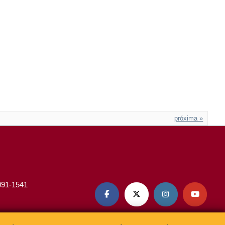
próxima »
3091-1541



