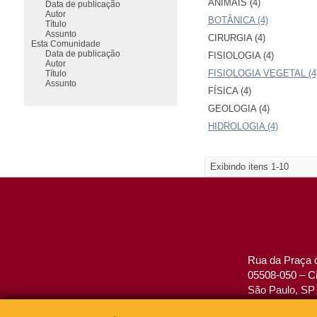
ANIMAIS (4)
Data de publicação
Autor
BOTÂNICA (4)
Título
Assunto
CIRURGIA (4)
Esta Comunidade
Data de publicação
FISIOLOGIA (4)
Autor
FISIOLOGIA VEGETAL (4
Título
Assunto
FÍSICA (4)
GEOLOGIA (4)
HIDROLOGIA (4)
Exibindo itens 1-10
Rua da Praça d
05508-050 – Ci
São Paulo, SP 