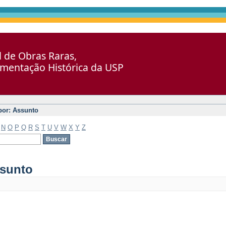
al de Obras Raras,
umentação Histórica da USP
 por: Assunto
N
O
P
Q
R
S
T
U
V
W
X
Y
Z
ssunto