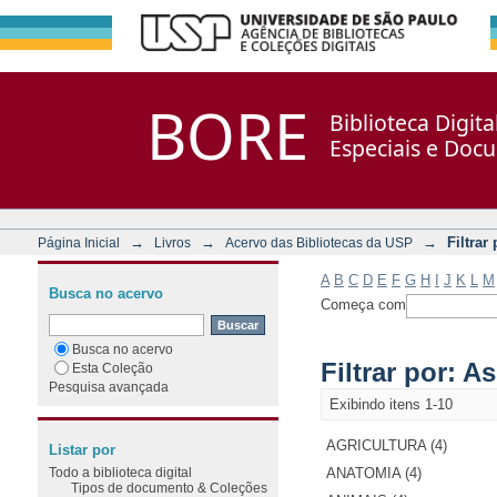
Filtrar por: Assunto
Repositório DSpace/Manakin + Corisco
BORE
Biblioteca Digit
Especiais e Doc
→
→
→
Filtrar
Página Inicial
Livros
Acervo das Bibliotecas da USP
A
B
C
D
E
F
G
H
I
J
K
L
M
Busca no acervo
Começa com
Busca no acervo
Filtrar por: A
Esta Coleção
Pesquisa avançada
Exibindo itens 1-10
AGRICULTURA (4)
Listar por
Todo a biblioteca digital
ANATOMIA (4)
Tipos de documento & Coleções