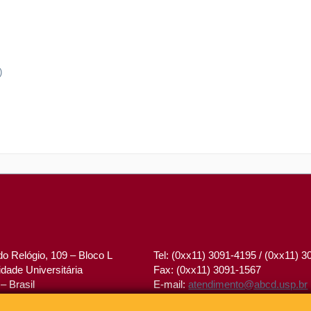
)
o Relógio, 109 – Bloco L
Tel: (0xx11) 3091-4195 / (0xx11) 
dade Universitária
Fax: (0xx11) 3091-1567
– Brasil
E-mail:
atendimento@abcd.usp.br