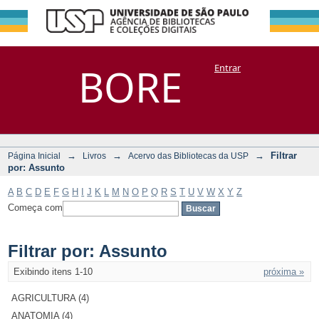
Filtrar por:
Repositório
BORE
Entrar
DSpace/Manakin + Corisco
Assunto
→
→
→
Filtrar
Página Inicial
Livros
Acervo das Bibliotecas da USP
por: Assunto
A
B
C
D
E
F
G
H
I
J
K
L
M
N
O
P
Q
R
S
T
U
V
W
X
Y
Z
Começa com
Filtrar por: Assunto
Exibindo itens 1-10
próxima »
AGRICULTURA (4)
ANATOMIA (4)