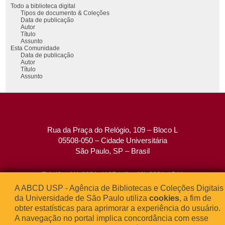
Todo a biblioteca digital
Tipos de documento & Coleções
Data de publicação
Autor
Título
Assunto
Esta Comunidade
Data de publicação
Autor
Título
Assunto
Rua da Praça do Relógio, 109 – Bloco L
05508-050 – Cidade Universitária
São Paulo, SP – Brasil
Tel: (0xx11) 3091-4195 / (0xx11) 3091-1541
Fax: (0xx11) 3091-1567
A ABCD USP - Agência de Bibliotecas e Coleções Digitais
E-mail:
atendimento@abcd.usp.br
da Universidade de São Paulo utiliza
cookies
, a fim de
obter estatísticas para aprimorar a experiência do usuário.
A navegação no portal implica concordância com esse