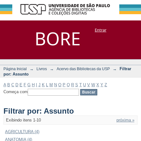
Filtrar por:
Repositório
BORE
Entrar
DSpace/Manakin + Corisco
Assunto
→
→
→
Filtrar
Página Inicial
Livros
Acervo das Bibliotecas da USP
por: Assunto
A
B
C
D
E
F
G
H
I
J
K
L
M
N
O
P
Q
R
S
T
U
V
W
X
Y
Z
Começa com
Filtrar por: Assunto
Exibindo itens 1-10
próxima »
AGRICULTURA (4)
ANATOMIA (4)