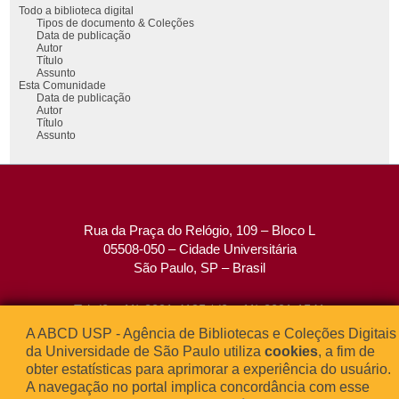
Todo a biblioteca digital
Tipos de documento & Coleções
Data de publicação
Autor
Título
Assunto
Esta Comunidade
Data de publicação
Autor
Título
Assunto
Rua da Praça do Relógio, 109 – Bloco L
05508-050 – Cidade Universitária
São Paulo, SP – Brasil
Tel: (0xx11) 3091-4195 / (0xx11) 3091-1541
Fax: (0xx11) 3091-1567
A ABCD USP - Agência de Bibliotecas e Coleções Digitais
E-mail:
atendimento@abcd.usp.br
da Universidade de São Paulo utiliza
cookies
, a fim de
obter estatísticas para aprimorar a experiência do usuário.
A navegação no portal implica concordância com esse