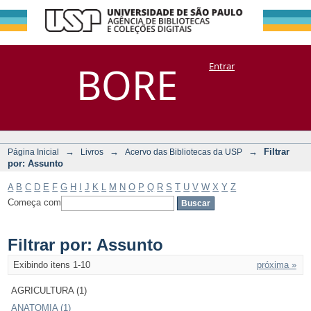
Filtrar por:
Repositório
BORE
Entrar
DSpace/Manakin + Corisco
Assunto
→
→
→
Filtrar
Página Inicial
Livros
Acervo das Bibliotecas da USP
por: Assunto
A
B
C
D
E
F
G
H
I
J
K
L
M
N
O
P
Q
R
S
T
U
V
W
X
Y
Z
Começa com
Filtrar por: Assunto
Exibindo itens 1-10
próxima »
AGRICULTURA (1)
ANATOMIA (1)