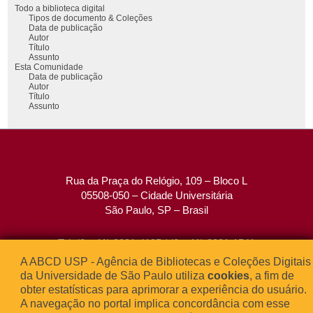
Todo a biblioteca digital
Tipos de documento & Coleções
Data de publicação
Autor
Título
Assunto
Esta Comunidade
Data de publicação
Autor
Título
Assunto
Rua da Praça do Relógio, 109 – Bloco L
05508-050 – Cidade Universitária
São Paulo, SP – Brasil
Tel: (0xx11) 3091-4195 / (0xx11) 3091-1541
Fax: (0xx11) 3091-1567
A ABCD USP - Agência de Bibliotecas e Coleções Digitais
E-mail:
atendimento@abcd.usp.br
da Universidade de São Paulo utiliza
cookies
, a fim de
obter estatísticas para aprimorar a experiência do usuário.
A navegação no portal implica concordância com esse